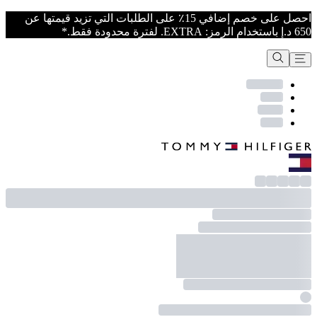
احصل على خصم إضافي 15٪ على الطلبات التي تزيد قيمتها عن
650 د.إ باستخدام الرمز: EXTRA. لفترة محدودة فقط.*